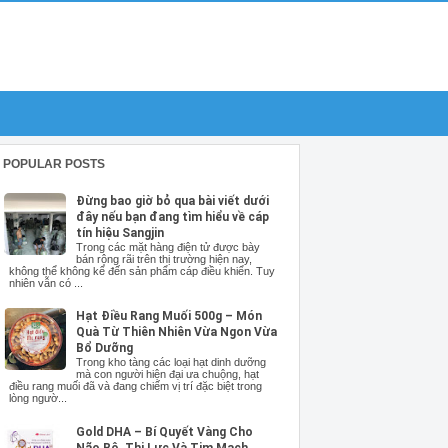
POPULAR POSTS
Đừng bao giờ bỏ qua bài viết dưới
đây nếu bạn đang tìm hiểu về cáp
tín hiệu Sangjin
Trong các mặt hàng điện tử được bày
bán rộng rãi trên thị trường hiện nay,
không thể không kể đến sản phẩm cáp điều khiển. Tuy
nhiên vẫn có ...
Hạt Điều Rang Muối 500g – Món
Quà Từ Thiên Nhiên Vừa Ngon Vừa
Bổ Dưỡng
Trong kho tàng các loại hạt dinh dưỡng
mà con người hiện đại ưa chuộng, hạt
điều rang muối đã và đang chiếm vị trí đặc biệt trong
lòng ngườ...
Gold DHA – Bí Quyết Vàng Cho
Não Bộ, Thị Lực Và Tim Mạch