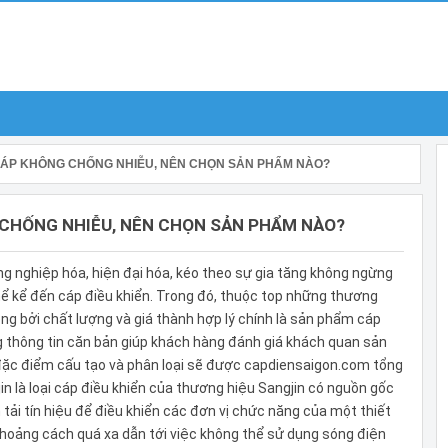
CÁP KHÔNG CHỐNG NHIỄU, NÊN CHỌN SẢN PHẨM NÀO?
 CHỐNG NHIỄU, NÊN CHỌN SẢN PHẨM NÀO?
g nghiệp hóa, hiện đại hóa, kéo theo sự gia tăng không ngừng
ể kể đến cáp điều khiển. Trong đó, thuộc top những thương
g bởi chất lượng và giá thành hợp lý chính là sản phẩm cáp
g thông tin căn bản giúp khách hàng đánh giá khách quan sản
 đặc điểm cấu tạo và phân loại sẽ được capdiensaigon.com tổng
in là loại cáp điều khiển của thương hiệu Sangjin có nguồn gốc
 tải tín hiệu để điều khiển các đơn vị chức năng của một thiết
 khoảng cách quá xa dẫn tới việc không thể sử dụng sóng điện