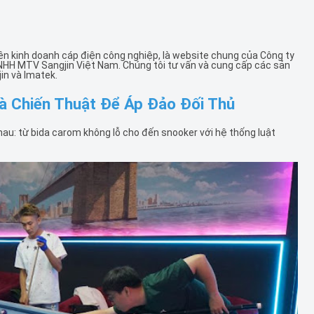
ên kinh doanh cáp điện công nghiệp, là website chung của Công ty
NHH MTV Sangjin Việt Nam. Chúng tôi tư vấn và cung cấp các sản
in và Imatek.
và Chiến Thuật Để Áp Đảo Đối Thủ
nhau: từ bida carom không lỗ cho đến snooker với hệ thống luật