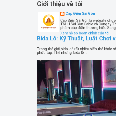
Giới thiệu về tôi
Cáp Điện Sài Gòn
Cáp Điện Sài Gòn là website chuy
TNHH Sài Gòn Cable và Công ty T
phẩm cáp điện thương hiệu Sangj
Xem hồ sơ hoàn chỉnh của tôi
Bida Lỗ: Kỹ Thuật, Luật Chơi 
Trong thế giới bida, có rất nhiều biến thể khác 
phức tạp. Thế nhưng, bida lỗ ...