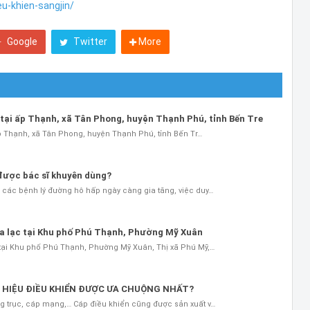
eu-khien-sangjin/
Google
Twitter
More
m tại ấp Thạnh, xã Tân Phong, huyện Thạnh Phú, tỉnh Bến Tre
ấp Thạnh, xã Tân Phong, huyện Thạnh Phú, tỉnh Bến Tr…
 được bác sĩ khuyên dùng?
 các bệnh lý đường hô hấp ngày càng gia tăng, việc duy…
a lạc tại Khu phố Phú Thạnh, Phường Mỹ Xuân
tại Khu phố Phú Thạnh, Phường Mỹ Xuân, Thị xã Phú Mỹ,…
 HIỆU ĐIỀU KHIỂN ĐƯỢC ƯA CHUỘNG NHẤT?
g trục, cáp mạng,… Cáp điều khiển cũng được sản xuất v…