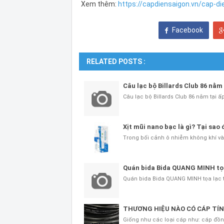
Xem thêm:
https://capdiensaigon.vn/cap-di
Facebook
RELATED POSTS :
Câu lạc bộ Billards Club 86 nằ
Câu lạc bộ Billards Club 86 nằm tại 
Xịt mũi nano bạc là gì? Tại sao
Trong bối cảnh ô nhiễm không khí và
Quán bida Bida QUANG MINH tọ
Quán bida Bida QUANG MINH tọa lạc 
THƯƠNG HIỆU NÀO CÓ CÁP TÍN
Giống như các loại cáp như: cáp đồn