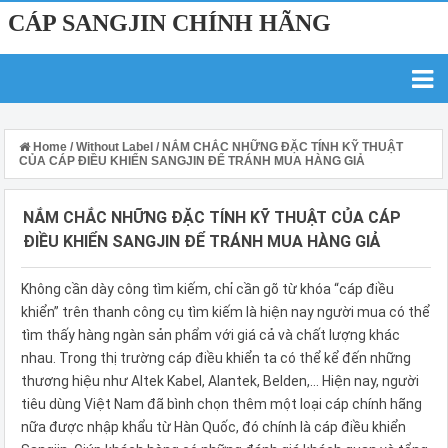
CÁP SANGJIN CHÍNH HÃNG
Home
/
Without Label
/
NẮM CHẮC NHỮNG ĐẶC TÍNH KỸ THUẬT
CỦA CÁP ĐIỀU KHIỂN SANGJIN ĐỂ TRÁNH MUA HÀNG GIẢ
NẮM CHẮC NHỮNG ĐẶC TÍNH KỸ THUẬT CỦA CÁP
ĐIỀU KHIỂN SANGJIN ĐỂ TRÁNH MUA HÀNG GIẢ
Không cần dày công tìm kiếm, chỉ cần gõ từ khóa “cáp điều
khiển” trên thanh công cụ tìm kiếm là hiện nay người mua có thể
tìm thấy hàng ngàn sản phẩm với giá cả và chất lượng khác
nhau. Trong thị trường cáp điều khiển ta có thể kể đến những
thương hiệu như Altek Kabel, Alantek, Belden,… Hiện nay, người
tiêu dùng Việt Nam đã bình chọn thêm một loại cáp chính hãng
nữa được nhập khẩu từ Hàn Quốc, đó chính là cáp điều khiển