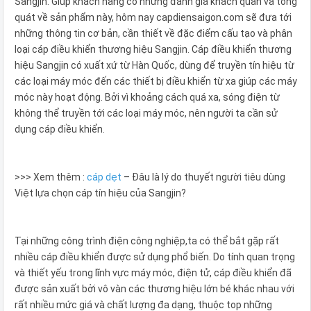
Sangjin. Giúp khách hàng có những đánh giá khách quan và tổng
quát về sản phẩm này, hôm nay capdiensaigon.com sẽ đưa tới
những thông tin cơ bản, cần thiết về đặc điểm cấu tạo và phân
loại cáp điều khiển thương hiệu Sangjin. Cáp điều khiển thương
hiệu Sangjin có xuất xứ từ Hàn Quốc, dùng để truyền tín hiệu từ
các loại máy móc đến các thiết bị điều khiển từ xa giúp các máy
móc này hoạt động. Bởi vì khoảng cách quá xa, sóng điện từ
không thể truyền tới các loại máy móc, nên người ta cần sử
dụng cáp điều khiển.
>>> Xem thêm :
cáp dẹt
– Đâu là lý do thuyết người tiêu dùng
Việt lựa chọn cáp tín hiệu của Sangjin?
Tại những công trình điện công nghiệp,ta có thể bắt gặp rất
nhiều cáp điều khiển được sử dụng phổ biến. Do tính quan trọng
và thiết yếu trong lĩnh vực máy móc, điện tử, cáp điều khiển đã
được sản xuất bởi vô vàn các thương hiệu lớn bé khác nhau với
rất nhiều mức giá và chất lượng đa dạng, thuộc top những