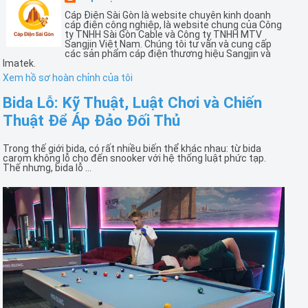
Cáp Điện Sài Gòn là website chuyên kinh doanh
cáp điện công nghiệp, là website chung của Công
ty TNHH Sài Gòn Cable và Công ty TNHH MTV
Sangjin Việt Nam. Chúng tôi tư vấn và cung cấp
các sản phẩm cáp điện thương hiệu Sangjin và
Imatek.
Xem hồ sơ hoàn chỉnh của tôi
Bida Lỗ: Kỹ Thuật, Luật Chơi và Chiến
Thuật Để Áp Đảo Đối Thủ
Trong thế giới bida, có rất nhiều biến thể khác nhau: từ bida
carom không lỗ cho đến snooker với hệ thống luật phức tạp.
Thế nhưng, bida lỗ ...