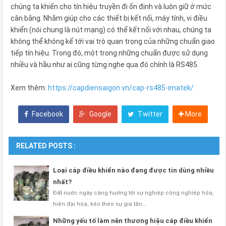
chúng ta khiến cho tín hiệu truyền đi ổn định và luôn giữ ở mức
cân bằng. Nhằm giúp cho các thiết bị kết nối, máy tính, vi điều
khiển (nói chung là nút mạng) có thể kết nối với nhau, chúng ta
không thể không kể tới vai trò quan trọng của những chuẩn giao
tiếp tín hiệu. Trong đó, một trong những chuẩn được sử dụng
nhiều và hầu như ai cũng từng nghe qua đó chính là RS485.
Xem thêm:
https://capdiensaigon.vn/cap-rs485-imatek/
Facebook
Google
Twitter
More
RELATED POSTS :
Loại cáp điều khiển nào đang được tin dùng nhiều
nhất?
Đất nước ngày càng hướng tới sự nghiệp công nghiệp hóa,
hiện đại hóa, kéo theo sự gia tăn…
Những yếu tố làm nên thương hiệu cáp điều khiển