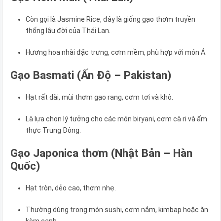
Còn gọi là Jasmine Rice, đây là giống gạo thơm truyền
thống lâu đời của Thái Lan.
Hương hoa nhài đặc trưng, cơm mềm, phù hợp với món Á.
Gạo Basmati (Ấn Độ – Pakistan)
Hạt rất dài, mùi thơm gạo rang, cơm tơi và khô.
Là lựa chọn lý tưởng cho các món biryani, cơm cà ri và ẩm
thực Trung Đông.
Gạo Japonica thơm (Nhật Bản – Hàn
Quốc)
Hạt tròn, dẻo cao, thơm nhẹ.
Thường dùng trong món sushi, cơm nắm, kimbap hoặc ăn
kèm canh.