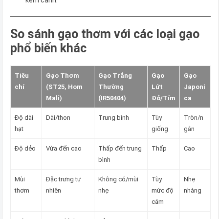
So sánh gạo thơm với các loại gạo
phổ biến khác
Tiêu
Gạo Thơm
Gạo Trắng
Gạo
Gạo
chí
(ST25, Hom
Thường
Lứt
Japoni
Mali)
(IR50404)
Đỏ/Tím
ca
Độ dài
Dài/thon
Trung bình
Tùy
Tròn/n
hạt
giống
gắn
Độ dẻo
Vừa đến cao
Thấp đến trung
Thấp
Cao
bình
Mùi
Đặc trưng tự
Không có/mùi
Tùy
Nhẹ
thơm
nhiên
nhẹ
mức độ
nhàng
cám