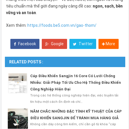
tiêu chuẩn mà thế giới đang ngày càng đề cao:
ngon, sạch, bền
vững và an toàn
.
Xem thêm:
https://foods.be5.com.vn/gao-thom/
Facebook
Google
Twitter
More
RELATED POSTS :
Cáp Điều Khiển Sangjin 16 Core Có Lưới Chống
Nhiễu: Giải Pháp Tối Ưu Cho Hệ Thống Điều Khiển
Công Nghiệp Hiện Đại
Trong các hệ thống công nghiệp hiện đại, việc truyền tải
tín hiệu một cách ổn định và chí…
NẮM CHẮC NHỮNG ĐẶC TÍNH KỸ THUẬT CỦA CÁP
ĐIỀU KHIỂN SANGJIN ĐỂ TRÁNH MUA HÀNG GIẢ
Không cần dày công tìm kiếm, chỉ cần gõ từ khóa “cáp