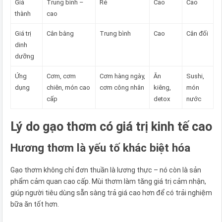
Giá
Trung bình –
Rẻ
Cao
Cao
thành
cao
Giá trị
Cân bằng
Trung bình
Cao
Cân đối
dinh
dưỡng
Ứng
Cơm, cơm
Cơm hàng ngày,
Ăn
Sushi,
dụng
chiên, món cao
cơm công nhân
kiêng,
món
cấp
detox
nước
Lý do gạo thơm có giá trị kinh tế cao
Hương thơm là yếu tố khác biệt hóa
Gạo thơm không chỉ đơn thuần là lương thực – nó còn là sản
phẩm cảm quan cao cấp. Mùi thơm làm tăng giá trị cảm nhận,
giúp người tiêu dùng sẵn sàng trả giá cao hơn để có trải nghiệm
bữa ăn tốt hơn.