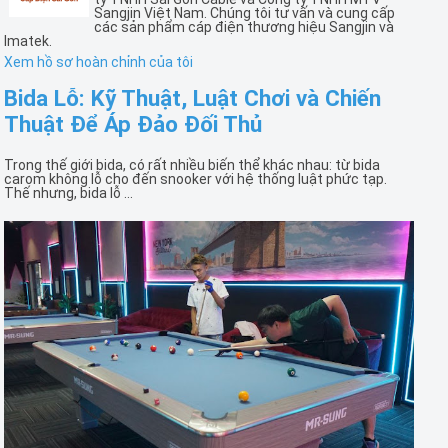
Sangjin Việt Nam. Chúng tôi tư vấn và cung cấp
các sản phẩm cáp điện thương hiệu Sangjin và
Imatek.
Xem hồ sơ hoàn chỉnh của tôi
Bida Lỗ: Kỹ Thuật, Luật Chơi và Chiến
Thuật Để Áp Đảo Đối Thủ
Trong thế giới bida, có rất nhiều biến thể khác nhau: từ bida
carom không lỗ cho đến snooker với hệ thống luật phức tạp.
Thế nhưng, bida lỗ ...